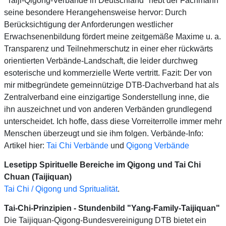
"Taiji-Qigong-Verbände in Deutschland" hebt der Fachmann
seine besondere Herangehensweise hervor: Durch
Berücksichtigung der Anforderungen westlicher
Erwachsenenbildung fördert meine zeitgemäße Maxime u. a.
Transparenz und Teilnehmerschutz in einer eher rückwärts
orientierten Verbände-Landschaft, die leider durchweg
esoterische und kommerzielle Werte vertritt. Fazit: Der von
mir mitbegründete gemeinnützige DTB-Dachverband hat als
Zentralverband eine einzigartige Sonderstellung inne, die
ihn auszeichnet und von anderen Verbänden grundlegend
unterscheidet. Ich hoffe, dass diese Vorreiterrolle immer mehr
Menschen überzeugt und sie ihm folgen. Verbände-Info:
Artikel hier:
Tai Chi Verbände
und
Qigong Verbände
Lesetipp Spirituelle Bereiche im Qigong und Tai Chi
Chuan (Taijiquan)
Tai Chi / Qigong und Spritualität
.
Tai-Chi-Prinzipien - Stundenbild "Yang-Family-Taijiquan"
Die Taijiquan-Qigong-Bundesvereinigung DTB bietet ein