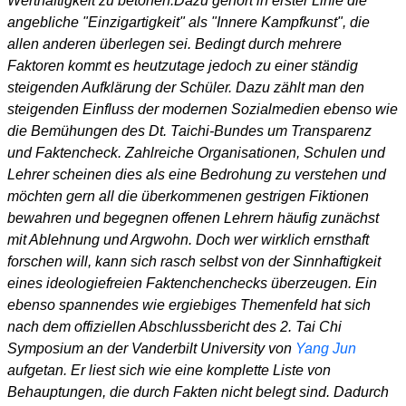
Werthaftigkeit zu betonen.Dazu gehört in erster Linie die
angebliche "Einzigartigkeit" als "Innere Kampfkunst", die
allen anderen überlegen sei. Bedingt durch mehrere
Faktoren kommt es heutzutage jedoch zu einer ständig
steigenden Aufklärung der Schüler. Dazu zählt man den
steigenden Einfluss der modernen Sozialmedien ebenso wie
die Bemühungen des Dt. Taichi-Bundes um Transparenz
und Faktencheck. Zahlreiche Organisationen, Schulen und
Lehrer scheinen dies als eine Bedrohung zu verstehen und
möchten gern all die überkommenen gestrigen Fiktionen
bewahren und begegnen offenen Lehrern häufig zunächst
mit Ablehnung und Argwohn. Doch wer wirklich ernsthaft
forschen will, kann sich rasch selbst von der Sinnhaftigkeit
eines ideologiefreien Faktenchenchecks überzeugen. Ein
ebenso spannendes wie ergiebiges Themenfeld hat sich
nach dem offiziellen Abschlussbericht des 2. Tai Chi
Symposium an der Vanderbilt University von
Yang Jun
aufgetan. Er liest sich wie eine komplette Liste von
Behauptungen, die durch Fakten nicht belegt sind. Dadurch