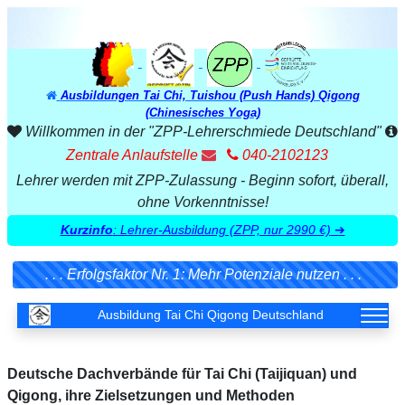
Ausbildungen Tai Chi, Tuishou (Push Hands) Qigong
(Chinesisches Yoga)
Willkommen in der "ZPP-Lehrerschmiede Deutschland"
Zentrale Anlaufstelle
040-2102123
Lehrer werden mit ZPP-Zulassung - Beginn sofort, überall,
ohne Vorkenntnisse!
Kurzinfo
: Lehrer-Ausbildung (ZPP, nur 2990 €)
➔
. . . Erfolgsfaktor Nr. 1: Mehr Potenziale nutzen . . .
Ausbildung Tai Chi Qigong Deutschland
Deutsche Dachverbände für Tai Chi (Taijiquan) und
Qigong, ihre Zielsetzungen und Methoden