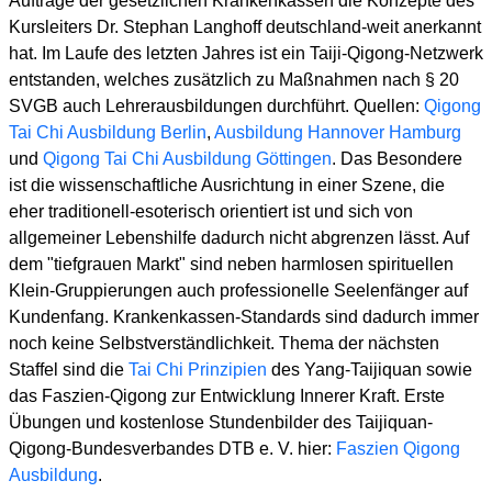
Auftrage der gesetzlichen Krankenkassen die Konzepte des
Kursleiters Dr. Stephan Langhoff deutschland-weit anerkannt
hat. Im Laufe des letzten Jahres ist ein Taiji-Qigong-Netzwerk
entstanden, welches zusätzlich zu Maßnahmen nach § 20
SVGB auch Lehrerausbildungen durchführt. Quellen:
Qigong
Tai Chi Ausbildung Berlin
,
Ausbildung Hannover Hamburg
und
Qigong Tai Chi Ausbildung Göttingen
. Das Besondere
ist die wissenschaftliche Ausrichtung in einer Szene, die
eher traditionell-esoterisch orientiert ist und sich von
allgemeiner Lebenshilfe dadurch nicht abgrenzen lässt. Auf
dem "tiefgrauen Markt" sind neben harmlosen spirituellen
Klein-Gruppierungen auch professionelle Seelenfänger auf
Kundenfang. Krankenkassen-Standards sind dadurch immer
noch keine Selbstverständlichkeit. Thema der nächsten
Staffel sind die
Tai Chi Prinzipien
des Yang-Taijiquan sowie
das Faszien-Qigong zur Entwicklung Innerer Kraft. Erste
Übungen und kostenlose Stundenbilder des Taijiquan-
Qigong-Bundesverbandes DTB e. V. hier:
Faszien Qigong
Ausbildung
.