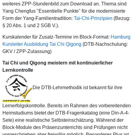
weiteres ZPP-Stundenbild zum Download an. Thema sind
Yang Chengfus "Essentielle Punkte" für die modernisierte
Form der Yang-Familientradition:
Tai-Chi-Prinzipien
(Bezug:
§ 20 Abs. 1 und 2 SGB V.).
Kurskalender für Zusatz-Termine im Block-Format:
Hamburg
Kursleiter Ausbildung Tai Chi Qigong
(DTB-Nachschulung:
GKV / ZPP-Zulassung)
Tai Chi und Qigong meistern mit kontinuierlicher
Lernkontrolle
Die DTB-Lehrmethodik ist bekannt für ihre
Lernerfolgskontrolle. Bereits im Rahmen des vorbereitenden
Heimstudiums bietet der DTB-Fragenkatalog (eine Din-A-4-
Sete) eine realistische Selbsteinschätzung. Während der
Block-Module des Präsenzunterrichts sind Prüfungen nicht
vorgeschrieben aber freiwillig möglich. Besonderes Plus ist