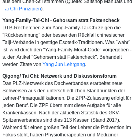
aus dem Chen-Stil stammen (Quelle: Saltshop Manuals und
Tai Chi Prinzipien
).
Yang-Family-Tai-Chi - Gehorsam statt Faktencheck
DTB-Recherchen zum Yang-Family-Tai-Chi zeigen die
"Rückbesinnung" oder besser den Rückfall chinesischer
Taiji-Verbände in gestrige Esoterik-Traditionen. Was "wahr"
ist, wird durch den "Yang-Family-Moral-Code" vorgegeben -
s. den Artikel "Gehorsem statt Faktencheck". Behandelt
werden Zitate von
Yang Jun Lehrgang
.
Qigong/ Tai Chi: Netzwerk und Diskussionsforum
Das PLZ-Netzwerk des Dachverbandes erarbeitet neue
Sehweisen aus den unterschiedlichen Standpunkten der
Lehrer-Primärqualifikationen. Die ZPP-Zulassung erfolgt für
jeden Beruf. Die ZPP übernimmt diese Aufgabe für alle
Krankenkassen. Nach der aktuellen Statistik des GKV-
Spitzenverbandes sind dies 113 Kassen (Stand 2017).
Während für einen großen Teil der Lehrer die Prävention im
Fokus steht, haben Physiotherapeuten und Mediziner