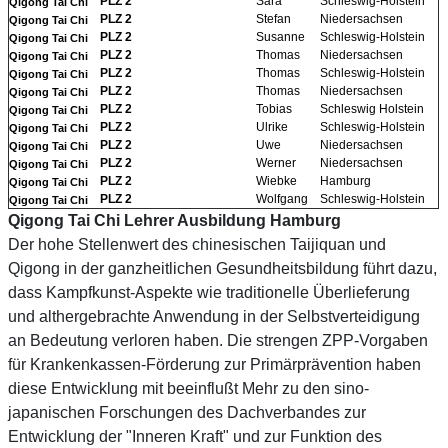
PLZ 2
Sara
Schleswig-Holstein
Qigong Tai Chi
PLZ 2
Stefan
Niedersachsen
Qigong Tai Chi
PLZ 2
Susanne
Schleswig-Holstein
Qigong Tai Chi
PLZ 2
Thomas
Niedersachsen
Qigong Tai Chi
PLZ 2
Thomas
Schleswig-Holstein
Qigong Tai Chi
PLZ 2
Thomas
Niedersachsen
Qigong Tai Chi
PLZ 2
Tobias
Schleswig Holstein
Qigong Tai Chi
PLZ 2
Ulrike
Schleswig-Holstein
Qigong Tai Chi
PLZ 2
Uwe
Niedersachsen
Qigong Tai Chi
PLZ 2
Werner
Niedersachsen
Qigong Tai Chi
PLZ 2
Wiebke
Hamburg
Qigong Tai Chi
PLZ 2
Wolfgang
Schleswig-Holstein
Qigong Tai Chi
Qigong Tai Chi Lehrer Ausbildung Hamburg
Der hohe Stellenwert des chinesischen Taijiquan und
Qigong in der ganzheitlichen Gesundheitsbildung führt dazu,
dass Kampfkunst-Aspekte wie traditionelle Überlieferung
und althergebrachte Anwendung in der Selbstverteidigung
an Bedeutung verloren haben. Die strengen ZPP-Vorgaben
für Krankenkassen-Förderung zur Primärprävention haben
diese Entwicklung mit beeinflußt Mehr zu den sino-
japanischen Forschungen des Dachverbandes zur
Entwicklung der "Inneren Kraft" und zur Funktion des