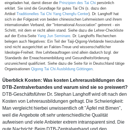
eingeladen hat, damit dieser die
Prinzipien des Tai Chi
persönlich
erklärt. Sie sind die Grundlage für gutes Tai Chi (s. dazu den
Artikel
Traditionelles Tai Chi Yang Chengfu Center
). Dr. Langhoff hat
sich in der Folgezeit von beiden chinesischen Lehrmeistern und ihrem
internationalen Verband, der "International Association" getrennt - ein
Schritt, mit dem er nicht allein stand. Siehe dazu die Lehrer-Checkliste
auf der Extra-Seite
Yang Jun Seminare
. Dr. Langhoffs Recherchen
belegen auch Negatives: Ein Teil der Taiji-Qigong-Verbände hierzulande
sind nicht ausgerichtet an Fakten-Treue und wissenschaftlicher
Ideologie-Freiheit. Ihre Lehrbeauftragen sind allein dadurch bzgl. der
Standards der Erwachsenenbildung und Gesundheitsförderung
unzureichend qualifiziert. Siehe dazu die Seite für in Deutschland tätige
Organisationen
Qigong Tai Chi Ausbildung Göttingen
.
Überblick Kosten: Was kosten Lehrerausbildungen des
DTB-Zentralverbandes und warum sind sie so preiswert?
DTB-Geschäftsführer Dr. Stephan Langhoff wird oft nach den
Kosten von Lehrerausbildungen gefragt. Die Schwierigkeit:
Man vergleicht hierbei unwissentlich oft "Äpfel mit Birnen",
weil die Angebote oft sehr unterschiedliche Qualität
aufweisen und viele Anbieter extrem intransparent sind. Die
gute Nachricht: Beim DTB-Zentralverband und den