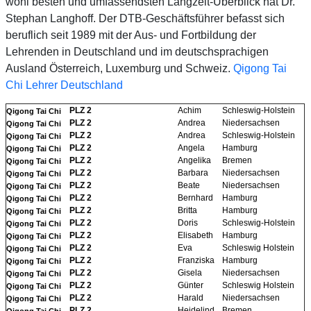
wohl besten und umfassendsten Langzeit-Überblick hat Dr.
Stephan Langhoff. Der DTB-Geschäftsführer befasst sich
beruflich seit 1989 mit der Aus- und Fortbildung der
Lehrenden in Deutschland und im deutschsprachigen
Ausland Österreich, Luxemburg und Schweiz.
Qigong Tai
Chi Lehrer Deutschland
PLZ 2
Achim
Schleswig-Holstein
Qigong Tai Chi
PLZ 2
Andrea
Niedersachsen
Qigong Tai Chi
PLZ 2
Andrea
Schleswig-Holstein
Qigong Tai Chi
PLZ 2
Angela
Hamburg
Qigong Tai Chi
PLZ 2
Angelika
Bremen
Qigong Tai Chi
PLZ 2
Barbara
Niedersachsen
Qigong Tai Chi
PLZ 2
Beate
Niedersachsen
Qigong Tai Chi
PLZ 2
Bernhard
Hamburg
Qigong Tai Chi
PLZ 2
Britta
Hamburg
Qigong Tai Chi
PLZ 2
Doris
Schleswig-Holstein
Qigong Tai Chi
PLZ 2
Elisabeth
Hamburg
Qigong Tai Chi
PLZ 2
Eva
Schleswig Holstein
Qigong Tai Chi
PLZ 2
Franziska
Hamburg
Qigong Tai Chi
PLZ 2
Gisela
Niedersachsen
Qigong Tai Chi
PLZ 2
Günter
Schleswig Holstein
Qigong Tai Chi
PLZ 2
Harald
Niedersachsen
Qigong Tai Chi
PLZ 2
Heidelind
Bremen
Qigong Tai Chi