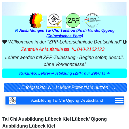
Ausbildungen Tai Chi, Tuishou (Push Hands) Qigong
(Chinesisches Yoga)
Willkommen in der "ZPP-Lehrerschmiede Deutschland"
Zentrale Anlaufstelle
040-2102123
Lehrer werden mit ZPP-Zulassung - Beginn sofort, überall,
ohne Vorkenntnisse!
Kurzinfo
: Lehrer-Ausbildung (ZPP, nur 2990 €)
➔
. . . Erfolgsfaktor Nr. 1: Mehr Potenziale nutzen . . .
Ausbildung Tai Chi Qigong Deutschland
Tai Chi Ausbildung Lübeck Kiel Lübeck/ Qigong
Ausbildung Lübeck Kiel